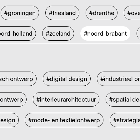
#groningen
#friesland
#drenthe
#ove
ord-holland
#zeeland
#noord-brabant
isch ontwerp
#digital design
#industrieel 
rontwerp
#interieurarchitectuur
#spatial de
design
#mode- en textielontwerp
#strategi