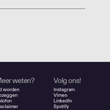
eer weten?
Volg ons!
d worden
Instagram
pzeggen
Vimeo
lofon
LinkedIn
sclaimer
Spotify