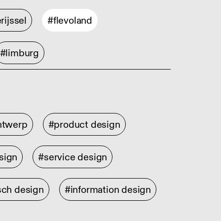
rijssel
#flevoland
#limburg
ontwerp
#product design
sign
#service design
sch design
#information design