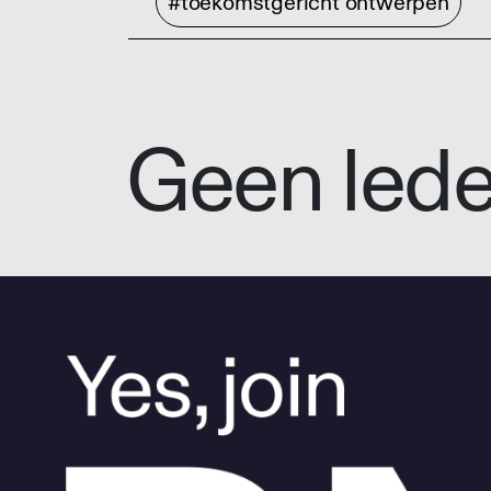
#toekomstgericht ontwerpen
Geen led