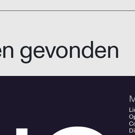
en gevonden
M
Li
O
Co
Di