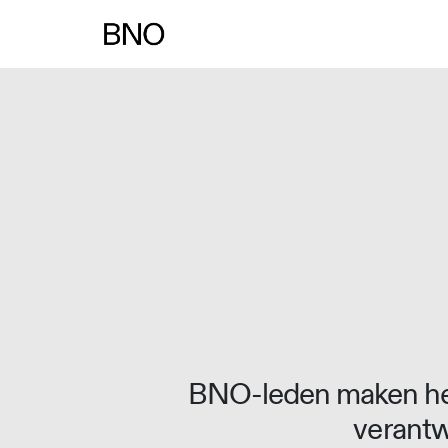
Overslaan naar inhoud
BNO-leden maken het
verantw