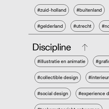
#zuid-holland
#buitenland
#gelderland
#utrecht
#no
Discipline
#illustratie en animatie
#graf
#collectible design
#interieu
#social design
#experience 