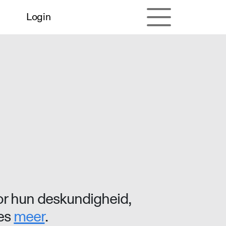
Login
r hun deskundigheid,
ees
meer
.