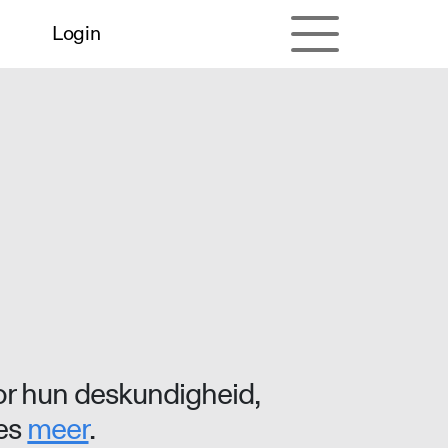
Login
r hun deskundigheid,
ees
meer
.