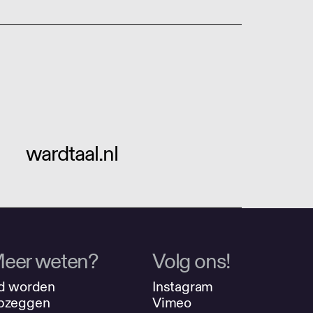
wardtaal.nl
eer weten?
Volg ons!
d worden
Instagram
pzeggen
Vimeo