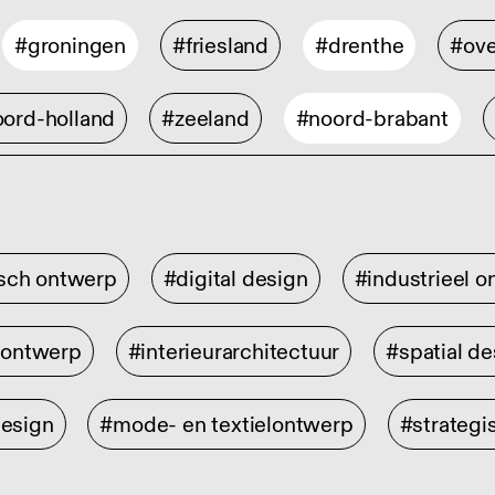
#groningen
#friesland
#drenthe
#ove
ord-holland
#zeeland
#noord-brabant
isch ontwerp
#digital design
#industrieel 
rontwerp
#interieurarchitectuur
#spatial de
design
#mode- en textielontwerp
#strategi