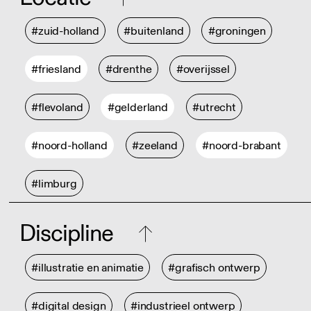
#zuid-holland
#buitenland
#groningen
#friesland
#drenthe
#overijssel
#flevoland
#gelderland
#utrecht
#noord-holland
#zeeland
#noord-brabant
#limburg
Discipline
#illustratie en animatie
#grafisch ontwerp
#digital design
#industrieel ontwerp