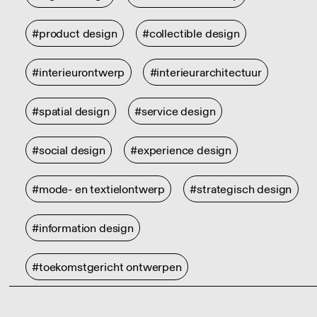
#product design
#collectible design
#interieurontwerp
#interieurarchitectuur
#spatial design
#service design
#social design
#experience design
#mode- en textielontwerp
#strategisch design
#information design
#toekomstgericht ontwerpen