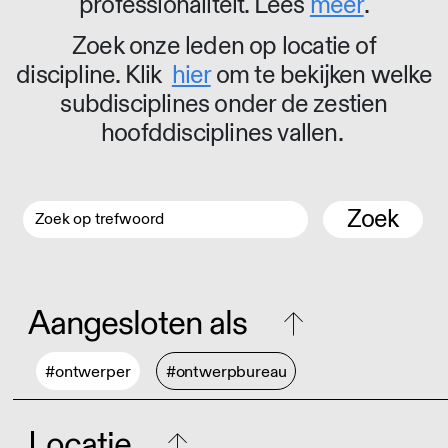
professionaliteit. Lees
meer
.
Zoek onze leden op locatie of
discipline. Klik
hier
om te bekijken welke
subdisciplines onder de zestien
hoofddisciplines vallen.
Zoek
Aangesloten als
#ontwerper
#ontwerpbureau
Locatie