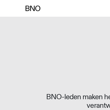
Overslaan naar inhoud
BNO-leden maken het
verantw