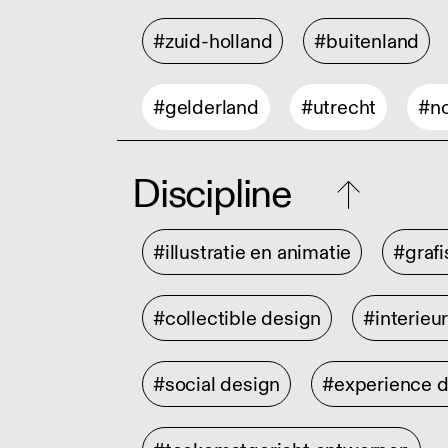
#zuid-holland
#buitenland
#gelderland
#utrecht
#no
Discipline
#illustratie en animatie
#graf
#collectible design
#interieu
#social design
#experience 