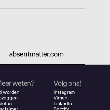
absentmatter.com
eer weten?
Volg ons!
d worden
Instagram
pzeggen
Vimeo
lofon
LinkedIn
sclaimer
Spotify