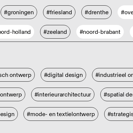
#groningen
#friesland
#drenthe
#ove
ord-holland
#zeeland
#noord-brabant
isch ontwerp
#digital design
#industrieel 
rontwerp
#interieurarchitectuur
#spatial de
design
#mode- en textielontwerp
#strategi