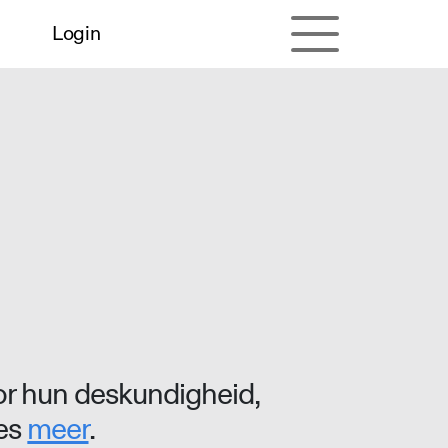
Login
r hun deskundigheid,
ees
meer
.