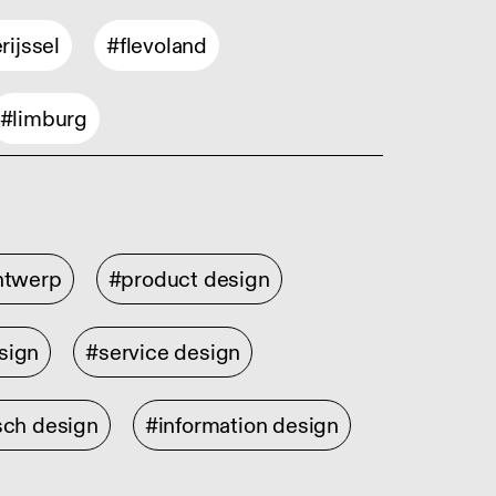
rijssel
#flevoland
#limburg
ontwerp
#product design
sign
#service design
sch design
#information design