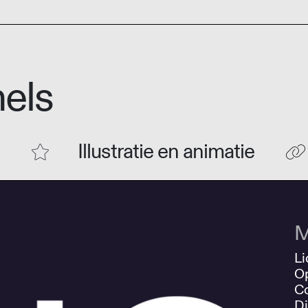
els
Illustratie en animatie
M
Li
O
Co
Di