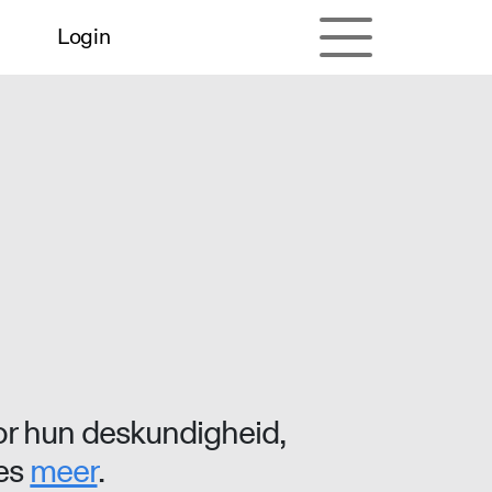
Login
r hun deskundigheid,
ees
meer
.