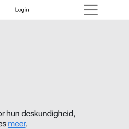
Login
r hun deskundigheid,
ees
meer
.