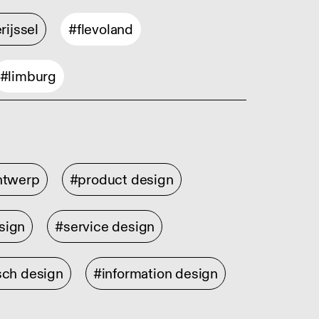
rijssel
#flevoland
#limburg
ontwerp
#product design
sign
#service design
sch design
#information design