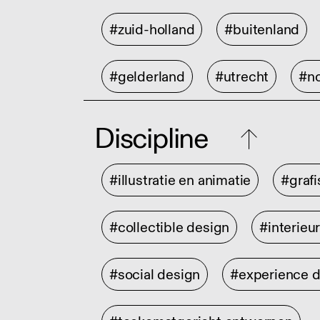
#zuid-holland
#buitenland
#gelderland
#utrecht
#no
Discipline
#illustratie en animatie
#graf
#collectible design
#interieu
#social design
#experience 