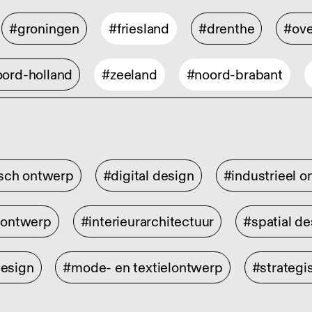
#groningen
#friesland
#drenthe
#ove
ord-holland
#zeeland
#noord-brabant
isch ontwerp
#digital design
#industrieel 
rontwerp
#interieurarchitectuur
#spatial de
design
#mode- en textielontwerp
#strategi