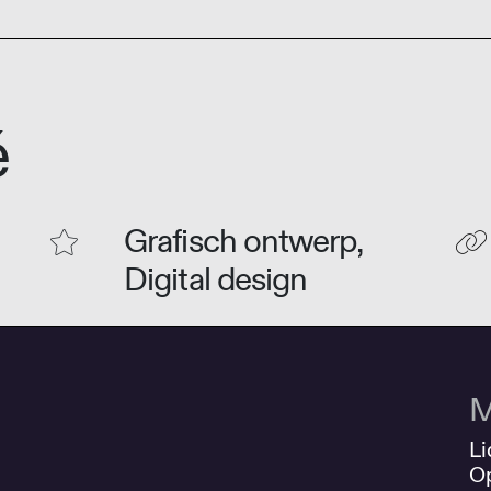
é
Grafisch ontwerp,
Digital design
M
Li
O