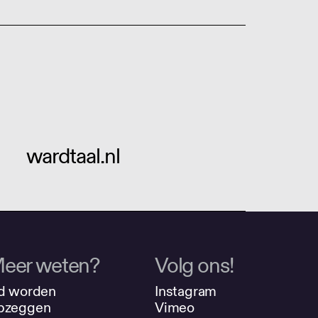
wardtaal.nl
eer weten?
Volg ons!
d worden
Instagram
pzeggen
Vimeo