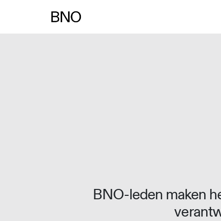
Overslaan naar inhoud
BNO-leden maken het
verantw