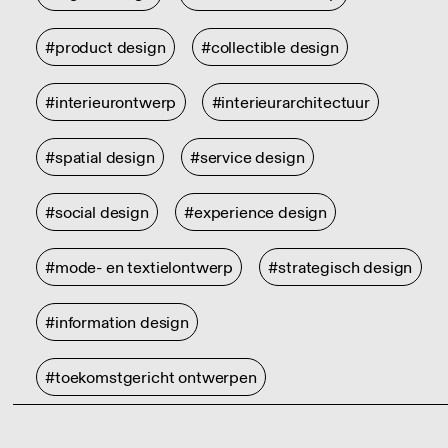
#product design
#collectible design
#interieurontwerp
#interieurarchitectuur
#spatial design
#service design
#social design
#experience design
#mode- en textielontwerp
#strategisch design
#information design
#toekomstgericht ontwerpen