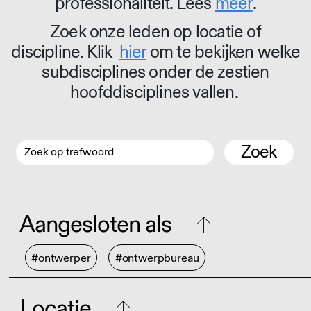
professionaliteit. Lees
meer
.
Zoek onze leden op locatie of
discipline. Klik
hier
om te bekijken welke
subdisciplines onder de zestien
hoofddisciplines vallen.
Zoek
Aangesloten als
#ontwerper
#ontwerpbureau
Locatie