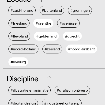
#zuid-holland
#buitenland
#groningen
#friesland
#drenthe
#overijssel
#flevoland
#gelderland
#utrecht
#noord-holland
#zeeland
#noord-brabant
#limburg
Discipline
#illustratie en animatie
#grafisch ontwerp
#digital design
#industrieel ontwerp