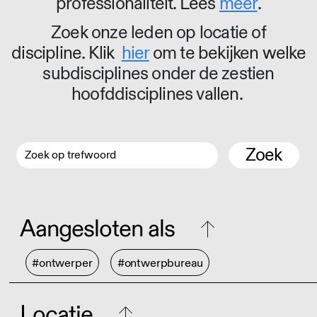
professionaliteit. Lees
meer
.
Zoek onze leden op locatie of
discipline. Klik
hier
om te bekijken welke
subdisciplines onder de zestien
hoofddisciplines vallen.
Zoek
Aangesloten als
#ontwerper
#ontwerpbureau
Locatie