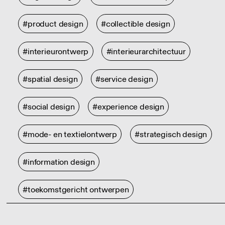
#product design
#collectible design
#interieurontwerp
#interieurarchitectuur
#spatial design
#service design
#social design
#experience design
#mode- en textielontwerp
#strategisch design
#information design
#toekomstgericht ontwerpen