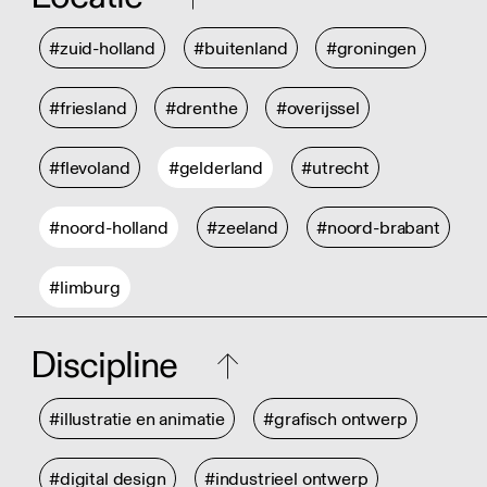
#zuid-holland
#buitenland
#groningen
#friesland
#drenthe
#overijssel
#flevoland
#gelderland
#utrecht
#noord-holland
#zeeland
#noord-brabant
#limburg
Discipline
#illustratie en animatie
#grafisch ontwerp
#digital design
#industrieel ontwerp