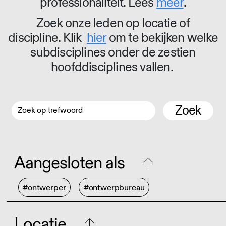
professionaliteit. Lees
meer
.
Zoek onze leden op locatie of
discipline. Klik
hier
om te bekijken welke
subdisciplines onder de zestien
hoofddisciplines vallen.
Zoek
Aangesloten als
#ontwerper
#ontwerpbureau
Locatie