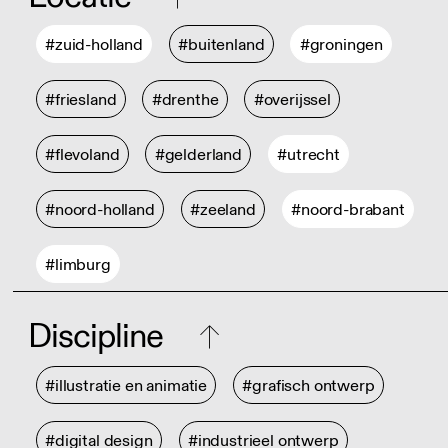
#zuid-holland
#buitenland
#groningen
#friesland
#drenthe
#overijssel
#flevoland
#gelderland
#utrecht
#noord-holland
#zeeland
#noord-brabant
#limburg
Discipline
#illustratie en animatie
#grafisch ontwerp
#digital design
#industrieel ontwerp