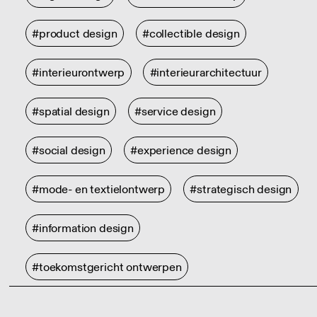
#product design
#collectible design
#interieurontwerp
#interieurarchitectuur
#spatial design
#service design
#social design
#experience design
#mode- en textielontwerp
#strategisch design
#information design
#toekomstgericht ontwerpen