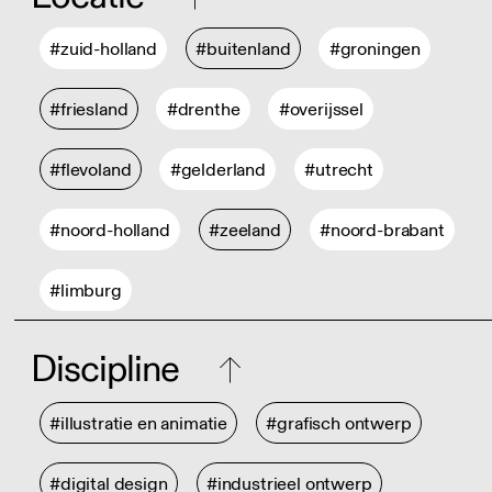
#zuid-holland
#buitenland
#groningen
#friesland
#drenthe
#overijssel
#flevoland
#gelderland
#utrecht
#noord-holland
#zeeland
#noord-brabant
#limburg
Discipline
#illustratie en animatie
#grafisch ontwerp
#digital design
#industrieel ontwerp