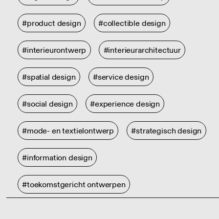
#product design
#collectible design
#interieurontwerp
#interieurarchitectuur
#spatial design
#service design
#social design
#experience design
#mode- en textielontwerp
#strategisch design
#information design
#toekomstgericht ontwerpen