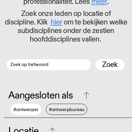
professionaliteit. Lees
meer
.
Zoek onze leden op locatie of
discipline. Klik
hier
om te bekijken welke
subdisciplines onder de zestien
hoofddisciplines vallen.
Zoek
Aangesloten als
#ontwerper
#ontwerpbureau
Locatie