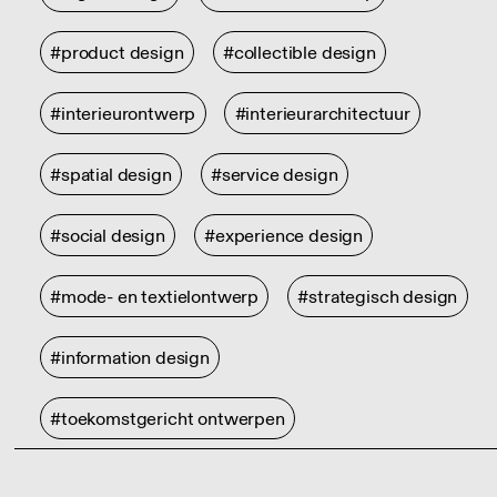
#product design
#collectible design
#interieurontwerp
#interieurarchitectuur
#spatial design
#service design
#social design
#experience design
#mode- en textielontwerp
#strategisch design
#information design
#toekomstgericht ontwerpen