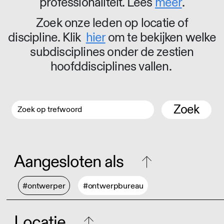
professionaliteit. Lees
meer
.
Zoek onze leden op locatie of
discipline. Klik
hier
om te bekijken welke
subdisciplines onder de zestien
hoofddisciplines vallen.
Zoek
Aangesloten als
#ontwerper
#ontwerpbureau
Locatie