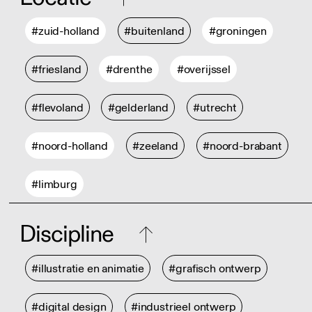
#zuid-holland
#buitenland
#groningen
#friesland
#drenthe
#overijssel
#flevoland
#gelderland
#utrecht
#noord-holland
#zeeland
#noord-brabant
#limburg
Discipline
#illustratie en animatie
#grafisch ontwerp
#digital design
#industrieel ontwerp