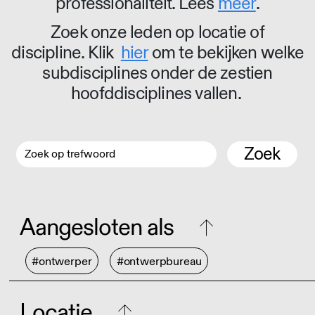
professionaliteit. Lees
meer
.
Zoek onze leden op locatie of
discipline. Klik
hier
om te bekijken welke
subdisciplines onder de zestien
hoofddisciplines vallen.
Zoek
Aangesloten als
#ontwerper
#ontwerpbureau
Locatie