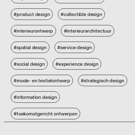
#product design
#collectible design
#interieurontwerp
#interieurarchitectuur
#spatial design
#service design
#social design
#experience design
#mode- en textielontwerp
#strategisch design
#information design
#toekomstgericht ontwerpen