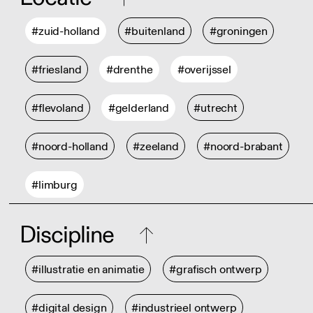
#zuid-holland
#buitenland
#groningen
#friesland
#drenthe
#overijssel
#flevoland
#gelderland
#utrecht
#noord-holland
#zeeland
#noord-brabant
#limburg
Discipline
#illustratie en animatie
#grafisch ontwerp
#digital design
#industrieel ontwerp