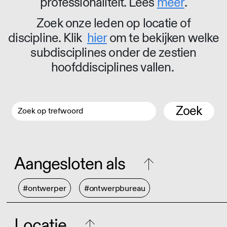
professionaliteit. Lees
meer
.
Zoek onze leden op locatie of
discipline. Klik
hier
om te bekijken welke
subdisciplines onder de zestien
hoofddisciplines vallen.
Zoek
Aangesloten als
#ontwerper
#ontwerpbureau
Locatie