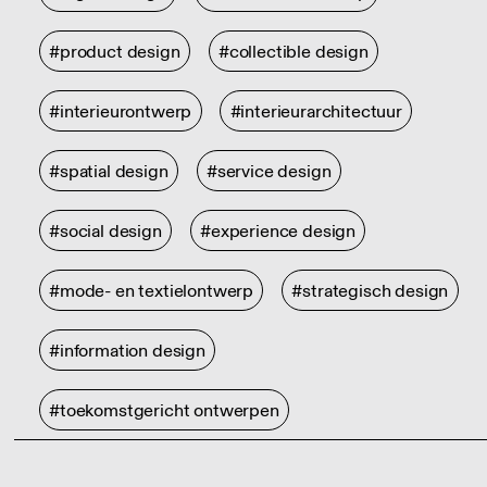
#product design
#collectible design
#interieurontwerp
#interieurarchitectuur
#spatial design
#service design
#social design
#experience design
#mode- en textielontwerp
#strategisch design
#information design
#toekomstgericht ontwerpen