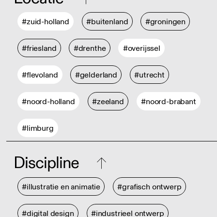
#zuid-holland
#buitenland
#groningen
#friesland
#drenthe
#overijssel
#flevoland
#gelderland
#utrecht
#noord-holland
#zeeland
#noord-brabant
#limburg
Discipline
#illustratie en animatie
#grafisch ontwerp
#digital design
#industrieel ontwerp