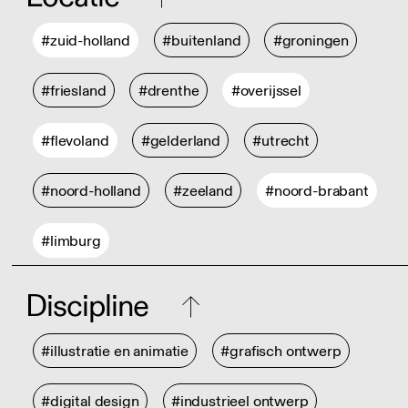
#zuid-holland
#buitenland
#groningen
#friesland
#drenthe
#overijssel
#flevoland
#gelderland
#utrecht
#noord-holland
#zeeland
#noord-brabant
#limburg
Discipline
#illustratie en animatie
#grafisch ontwerp
#digital design
#industrieel ontwerp