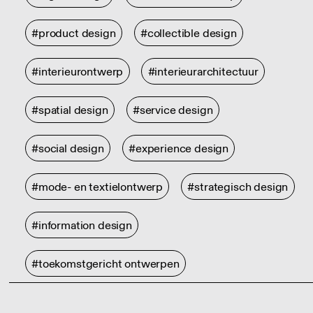
#product design
#collectible design
#interieurontwerp
#interieurarchitectuur
#spatial design
#service design
#social design
#experience design
#mode- en textielontwerp
#strategisch design
#information design
#toekomstgericht ontwerpen