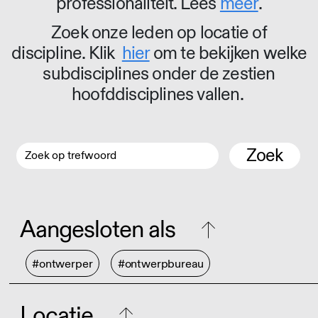
professionaliteit. Lees
meer
.
Zoek onze leden op locatie of
discipline. Klik
hier
om te bekijken welke
subdisciplines onder de zestien
hoofddisciplines vallen.
Zoek
Aangesloten als
#ontwerper
#ontwerpbureau
Locatie