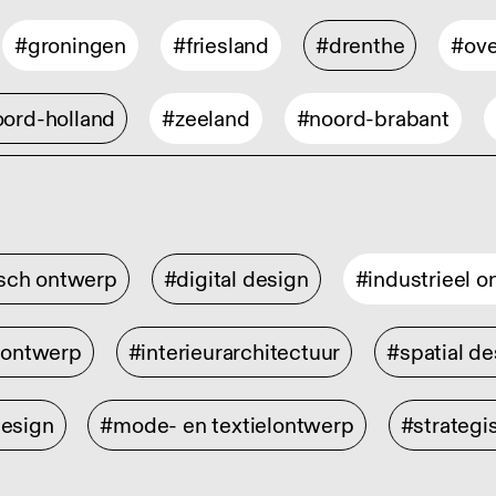
#groningen
#friesland
#drenthe
#ove
ord-holland
#zeeland
#noord-brabant
isch ontwerp
#digital design
#industrieel 
rontwerp
#interieurarchitectuur
#spatial de
design
#mode- en textielontwerp
#strategi