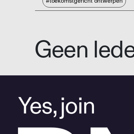
#toekomstgericht ontwerpen
Geen led