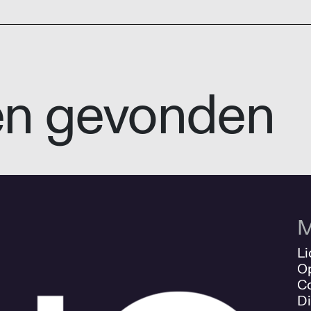
en gevonden
M
Li
O
Co
Di