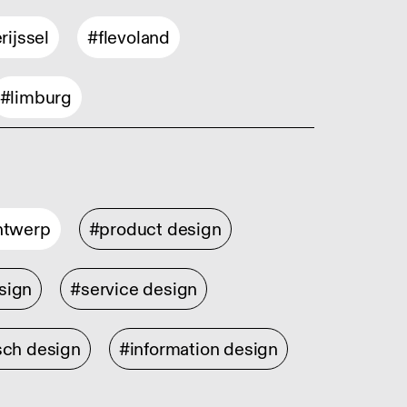
rijssel
#flevoland
#limburg
ontwerp
#product design
sign
#service design
sch design
#information design