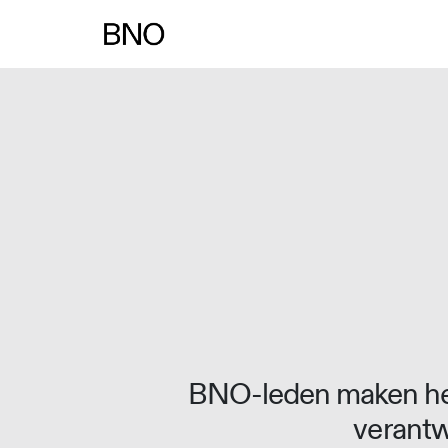
Overslaan naar inhoud
BNO-leden maken het
verantw