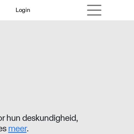
Login
r hun deskundigheid,
ees
meer
.