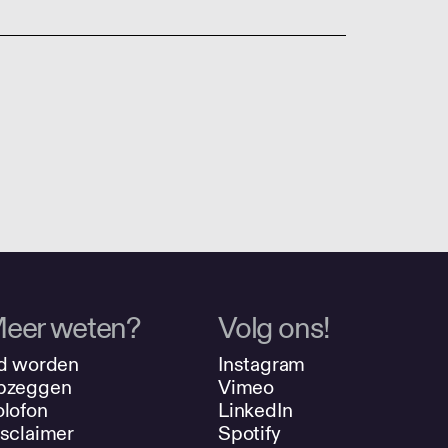
eer weten?
Volg ons!
d worden
Instagram
pzeggen
Vimeo
lofon
LinkedIn
sclaimer
Spotify