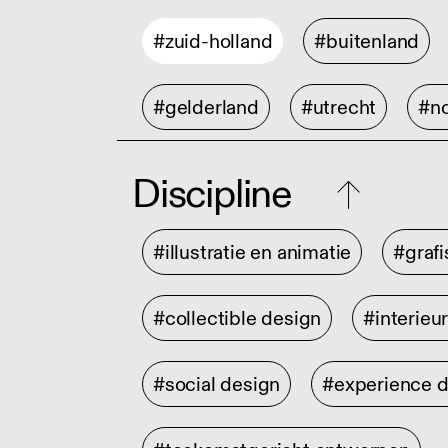
#zuid-holland
#buitenland
#gelderland
#utrecht
#no
Discipline
#illustratie en animatie
#graf
#collectible design
#interieu
#social design
#experience 