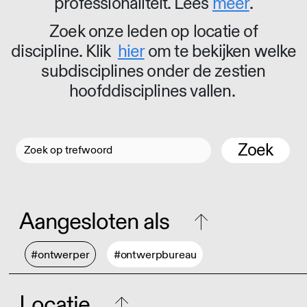
professionaliteit. Lees
meer
.
Zoek onze leden op locatie of
discipline. Klik
hier
om te bekijken welke
subdisciplines onder de zestien
hoofddisciplines vallen.
Zoek
Aangesloten als
#ontwerper
#ontwerpbureau
Locatie