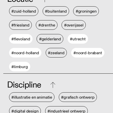
#zuid-holland
#buitenland
#groningen
#friesland
#drenthe
#overijssel
#flevoland
#gelderland
#utrecht
#noord-holland
#zeeland
#noord-brabant
#limburg
Discipline
#illustratie en animatie
#grafisch ontwerp
#digital design
#industrieel ontwerp