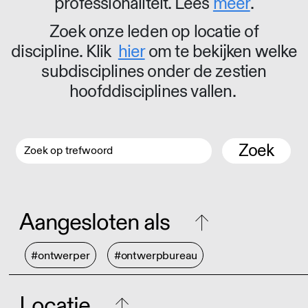
professionaliteit. Lees
meer
.
Zoek onze leden op locatie of
discipline. Klik
hier
om te bekijken welke
subdisciplines onder de zestien
hoofddisciplines vallen.
Zoek
Aangesloten als
#ontwerper
#ontwerpbureau
Locatie