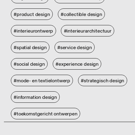
#product design
#collectible design
#interieurontwerp
#interieurarchitectuur
#spatial design
#service design
#social design
#experience design
#mode- en textielontwerp
#strategisch design
#information design
#toekomstgericht ontwerpen