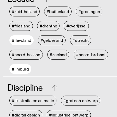
#zuid-holland
#buitenland
#groningen
#friesland
#drenthe
#overijssel
#flevoland
#gelderland
#utrecht
#noord-holland
#zeeland
#noord-brabant
#limburg
Discipline
#illustratie en animatie
#grafisch ontwerp
#digital design
#industrieel ontwerp