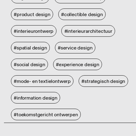
#product design
#collectible design
#interieurontwerp
#interieurarchitectuur
#spatial design
#service design
#social design
#experience design
#mode- en textielontwerp
#strategisch design
#information design
#toekomstgericht ontwerpen