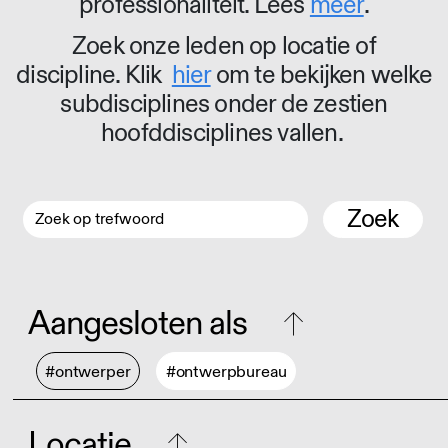
professionaliteit. Lees
meer
.
Zoek onze leden op locatie of
discipline. Klik
hier
om te bekijken welke
subdisciplines onder de zestien
hoofddisciplines vallen.
Zoek
Aangesloten als
#ontwerper
#ontwerpbureau
Locatie