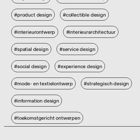
#product design
#collectible design
#interieurontwerp
#interieurarchitectuur
#spatial design
#service design
#social design
#experience design
#mode- en textielontwerp
#strategisch design
#information design
#toekomstgericht ontwerpen