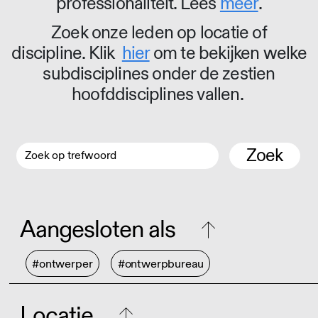
professionaliteit. Lees
meer
.
Zoek onze leden op locatie of
discipline. Klik
hier
om te bekijken welke
subdisciplines onder de zestien
hoofddisciplines vallen.
Zoek
Aangesloten als
#ontwerper
#ontwerpbureau
Locatie