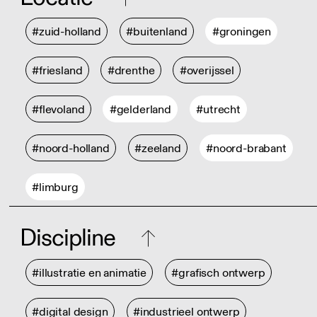
#zuid-holland
#buitenland
#groningen
#friesland
#drenthe
#overijssel
#flevoland
#gelderland
#utrecht
#noord-holland
#zeeland
#noord-brabant
#limburg
Discipline
#illustratie en animatie
#grafisch ontwerp
#digital design
#industrieel ontwerp