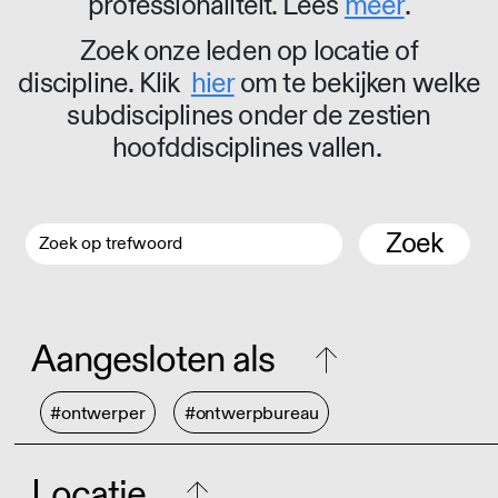
professionaliteit. Lees
meer
.
Zoek onze leden op locatie of
discipline. Klik
hier
om te bekijken welke
subdisciplines onder de zestien
hoofddisciplines vallen.
Zoek
Aangesloten als
#ontwerper
#ontwerpbureau
Locatie