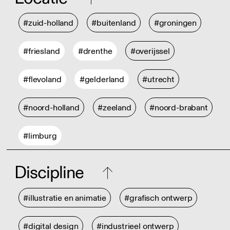
#zuid-holland
#buitenland
#groningen
#friesland
#drenthe
#overijssel
#flevoland
#gelderland
#utrecht
#noord-holland
#zeeland
#noord-brabant
#limburg
Discipline
#illustratie en animatie
#grafisch ontwerp
#digital design
#industrieel ontwerp