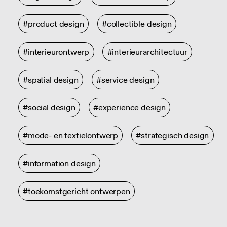
#product design
#collectible design
#interieurontwerp
#interieurarchitectuur
#spatial design
#service design
#social design
#experience design
#mode- en textielontwerp
#strategisch design
#information design
#toekomstgericht ontwerpen