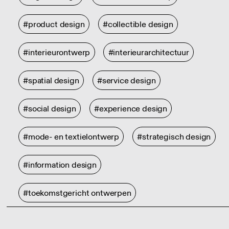
#product design
#collectible design
#interieurontwerp
#interieurarchitectuur
#spatial design
#service design
#social design
#experience design
#mode- en textielontwerp
#strategisch design
#information design
#toekomstgericht ontwerpen