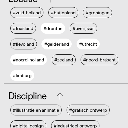
#zuid-holland
#buitenland
#groningen
#friesland
#drenthe
#overijssel
#flevoland
#gelderland
#utrecht
#noord-holland
#zeeland
#noord-brabant
#limburg
Discipline
#illustratie en animatie
#grafisch ontwerp
#digital design
#industrieel ontwerp