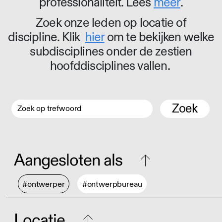
professionaliteit. Lees
meer
.
Zoek onze leden op locatie of
discipline. Klik
hier
om te bekijken welke
subdisciplines onder de zestien
hoofddisciplines vallen.
Zoek
Aangesloten als
#ontwerper
#ontwerpbureau
Locatie