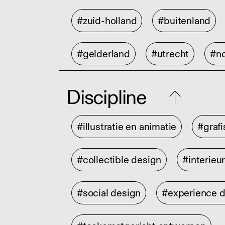
#zuid-holland
#buitenland
#gelderland
#utrecht
#no
Discipline
#illustratie en animatie
#graf
#collectible design
#interieu
#social design
#experience 