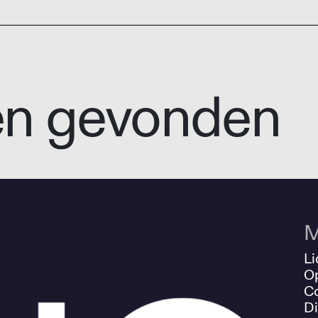
en gevonden
M
Li
O
Co
Di