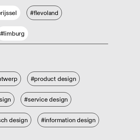
rijssel
#flevoland
#limburg
ontwerp
#product design
sign
#service design
sch design
#information design