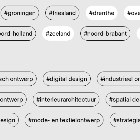
#groningen
#friesland
#drenthe
#ove
ord-holland
#zeeland
#noord-brabant
isch ontwerp
#digital design
#industrieel 
rontwerp
#interieurarchitectuur
#spatial de
design
#mode- en textielontwerp
#strategi