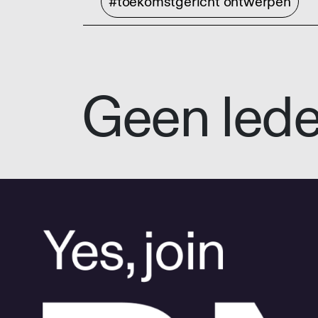
#toekomstgericht ontwerpen
Geen led