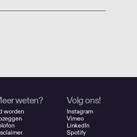
eer weten?
Volg ons!
d worden
Instagram
pzeggen
Vimeo
lofon
LinkedIn
sclaimer
Spotify