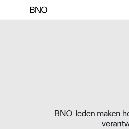
Overslaan naar inhoud
BNO-leden maken het
verantw