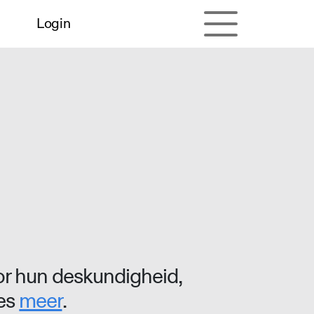
Login
r hun deskundigheid,
ees
meer
.