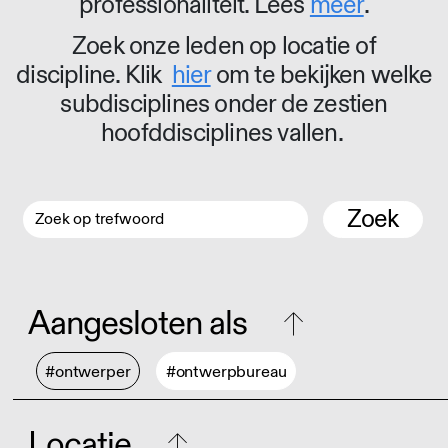
professionaliteit. Lees
meer
.
Zoek onze leden op locatie of
discipline. Klik
hier
om te bekijken welke
subdisciplines onder de zestien
hoofddisciplines vallen.
Zoek
Aangesloten als
#ontwerper
#ontwerpbureau
Locatie