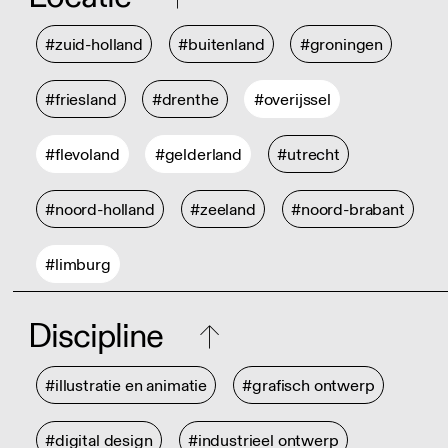
#zuid-holland
#buitenland
#groningen
#friesland
#drenthe
#overijssel
#flevoland
#gelderland
#utrecht
#noord-holland
#zeeland
#noord-brabant
#limburg
Discipline
#illustratie en animatie
#grafisch ontwerp
#digital design
#industrieel ontwerp