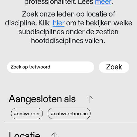
professionaliteit. Lees
meer
.
Zoek onze leden op locatie of
discipline. Klik
hier
om te bekijken welke
subdisciplines onder de zestien
hoofddisciplines vallen.
Zoek
Aangesloten als
#ontwerper
#ontwerpbureau
Locatie