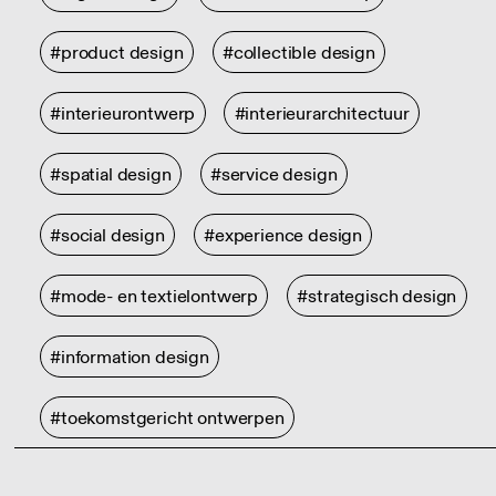
#product design
#collectible design
#interieurontwerp
#interieurarchitectuur
#spatial design
#service design
#social design
#experience design
#mode- en textielontwerp
#strategisch design
#information design
#toekomstgericht ontwerpen