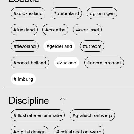
#zuid-holland
#buitenland
#groningen
#friesland
#drenthe
#overijssel
#flevoland
#gelderland
#utrecht
#noord-holland
#zeeland
#noord-brabant
#limburg
Discipline
#illustratie en animatie
#grafisch ontwerp
#digital design
#industrieel ontwerp