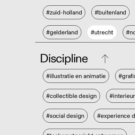
#zuid-holland
#buitenland
#gelderland
#utrecht
#no
Discipline
#illustratie en animatie
#graf
#collectible design
#interieu
#social design
#experience 