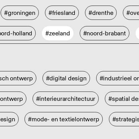
#groningen
#friesland
#drenthe
#ove
ord-holland
#zeeland
#noord-brabant
isch ontwerp
#digital design
#industrieel 
rontwerp
#interieurarchitectuur
#spatial de
design
#mode- en textielontwerp
#strategi