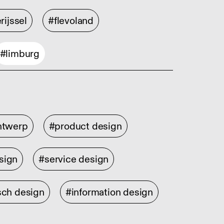
rijssel
#flevoland
#limburg
ontwerp
#product design
sign
#service design
sch design
#information design