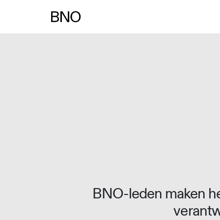
Overslaan naar inhoud
BNO-leden maken het
verantw