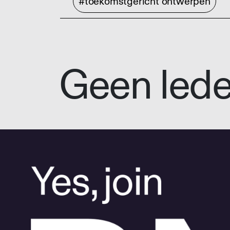
#toekomstgericht ontwerpen
Geen led