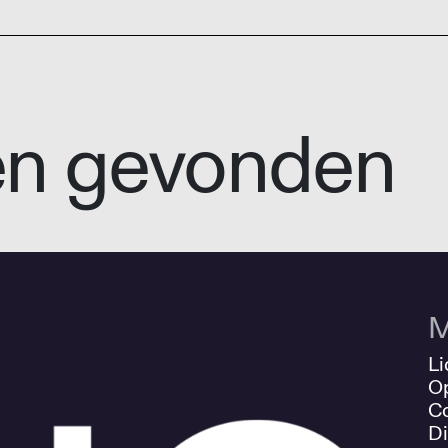
en gevonden
M
Li
O
Co
Di