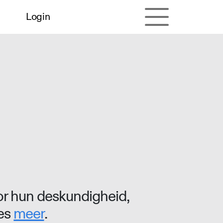
Login
r hun deskundigheid,
ees
meer
.