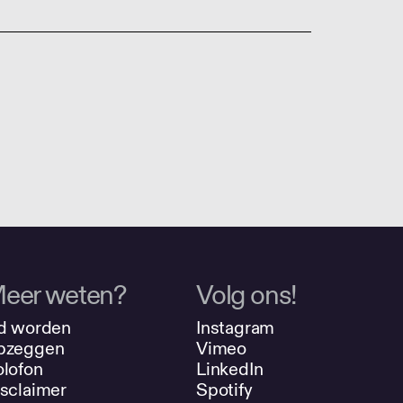
eer weten?
Volg ons!
d worden
Instagram
pzeggen
Vimeo
lofon
LinkedIn
sclaimer
Spotify