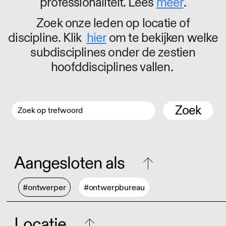
professionaliteit. Lees
meer
.
Zoek onze leden op locatie of
discipline. Klik
hier
om te bekijken welke
subdisciplines onder de zestien
hoofddisciplines vallen.
Zoek
Aangesloten als
#ontwerper
#ontwerpbureau
Locatie