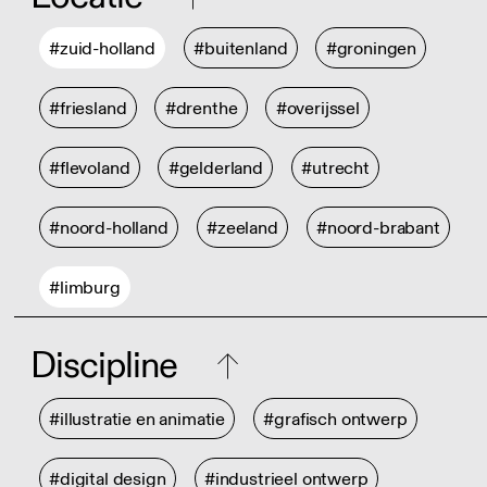
#zuid-holland
#buitenland
#groningen
#friesland
#drenthe
#overijssel
#flevoland
#gelderland
#utrecht
#noord-holland
#zeeland
#noord-brabant
#limburg
Discipline
#illustratie en animatie
#grafisch ontwerp
#digital design
#industrieel ontwerp