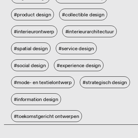
#product design
#collectible design
#interieurontwerp
#interieurarchitectuur
#spatial design
#service design
#social design
#experience design
#mode- en textielontwerp
#strategisch design
#information design
#toekomstgericht ontwerpen