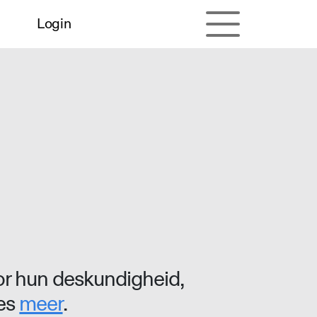
Login
r hun deskundigheid,
ees
meer
.