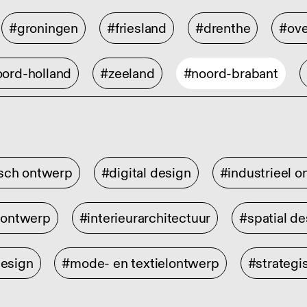
#groningen
#friesland
#drenthe
#ove
ord-holland
#zeeland
#noord-brabant
isch ontwerp
#digital design
#industrieel 
rontwerp
#interieurarchitectuur
#spatial de
design
#mode- en textielontwerp
#strategi