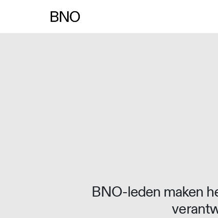
Overslaan naar inhoud
BNO-leden maken het
verantw