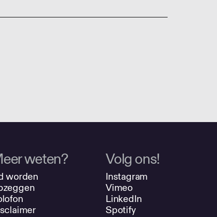
eer weten?
Volg ons!
d worden
Instagram
pzeggen
Vimeo
lofon
LinkedIn
sclaimer
Spotify