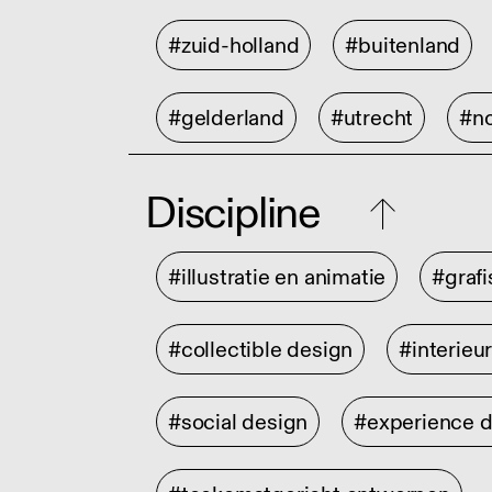
#zuid-holland
#buitenland
#gelderland
#utrecht
#no
Discipline
#illustratie en animatie
#graf
#collectible design
#interieu
#social design
#experience 