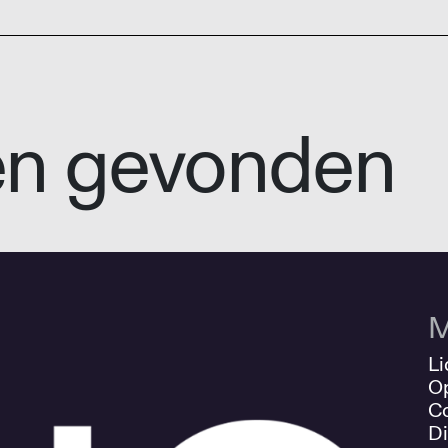
en gevonden
M
Li
O
Co
Di