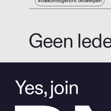
#toekomstgericht ontwerpen
Geen led