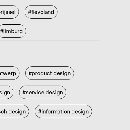
rijssel
#flevoland
#limburg
ontwerp
#product design
sign
#service design
sch design
#information design