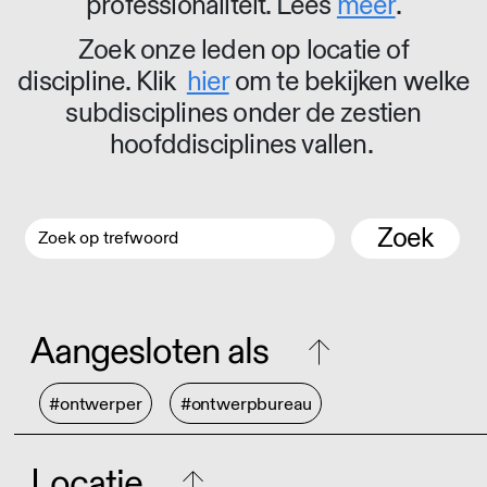
professionaliteit. Lees
meer
.
Zoek onze leden op locatie of
discipline. Klik
hier
om te bekijken welke
subdisciplines onder de zestien
hoofddisciplines vallen.
Zoek
Aangesloten als
#ontwerper
#ontwerpbureau
Locatie