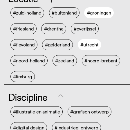
#zuid-holland
#buitenland
#groningen
#friesland
#drenthe
#overijssel
#flevoland
#gelderland
#utrecht
#noord-holland
#zeeland
#noord-brabant
#limburg
Discipline
#illustratie en animatie
#grafisch ontwerp
#digital design
#industrieel ontwerp