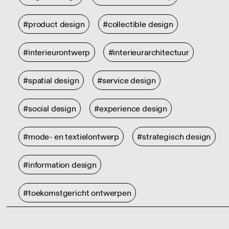
#product design
#collectible design
#interieurontwerp
#interieurarchitectuur
#spatial design
#service design
#social design
#experience design
#mode- en textielontwerp
#strategisch design
#information design
#toekomstgericht ontwerpen