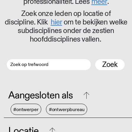
professionaliteit. Lees
meer
.
Zoek onze leden op locatie of
discipline. Klik
hier
om te bekijken welke
subdisciplines onder de zestien
hoofddisciplines vallen.
Zoek
Aangesloten als
#ontwerper
#ontwerpbureau
Locatie