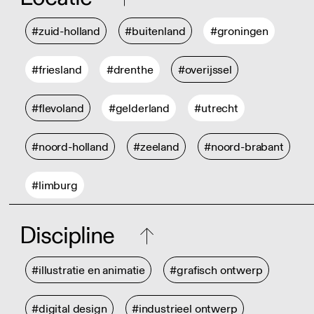
#zuid-holland
#buitenland
#groningen
#friesland
#drenthe
#overijssel
#flevoland
#gelderland
#utrecht
#noord-holland
#zeeland
#noord-brabant
#limburg
Discipline
#illustratie en animatie
#grafisch ontwerp
#digital design
#industrieel ontwerp