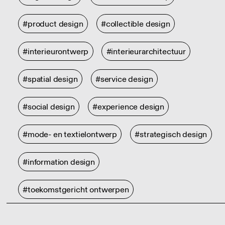
#product design
#collectible design
#interieurontwerp
#interieurarchitectuur
#spatial design
#service design
#social design
#experience design
#mode- en textielontwerp
#strategisch design
#information design
#toekomstgericht ontwerpen