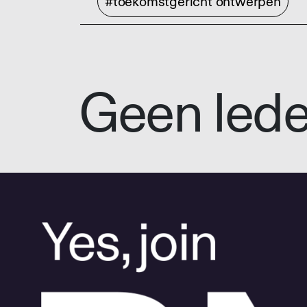
#toekomstgericht ontwerpen
Geen led