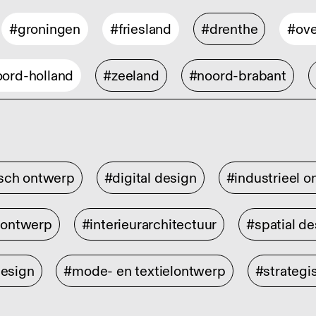
#groningen
#friesland
#drenthe
#ove
ord-holland
#zeeland
#noord-brabant
isch ontwerp
#digital design
#industrieel 
rontwerp
#interieurarchitectuur
#spatial de
design
#mode- en textielontwerp
#strategi