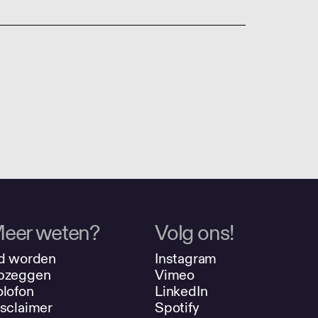
eer weten?
Volg ons!
d worden
Instagram
pzeggen
Vimeo
lofon
LinkedIn
sclaimer
Spotify