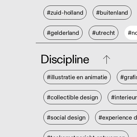
#zuid-holland
#buitenland
#gelderland
#utrecht
#no
Discipline
#illustratie en animatie
#graf
#collectible design
#interieu
#social design
#experience 