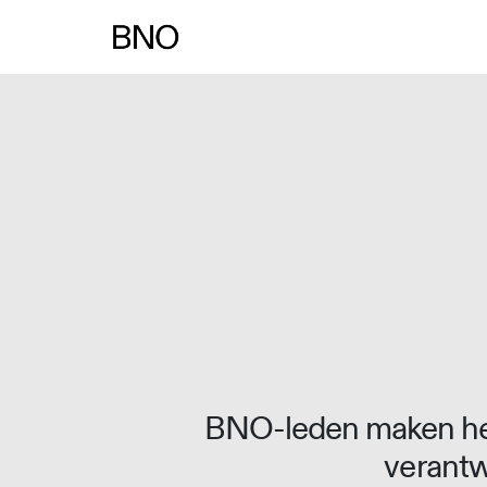
Overslaan naar inhoud
BNO-leden maken het
verantw