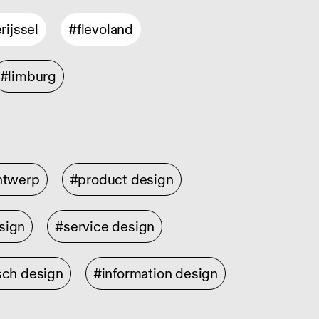
rijssel
#flevoland
#limburg
ontwerp
#product design
sign
#service design
sch design
#information design