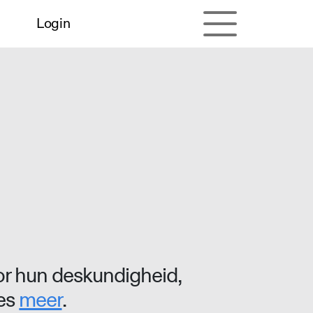
Login
r hun deskundigheid,
ees
meer
.