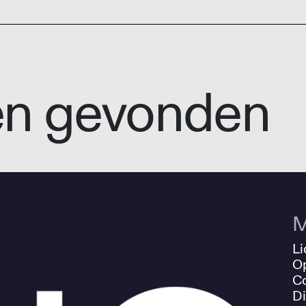
en gevonden
M
Li
O
Co
Di