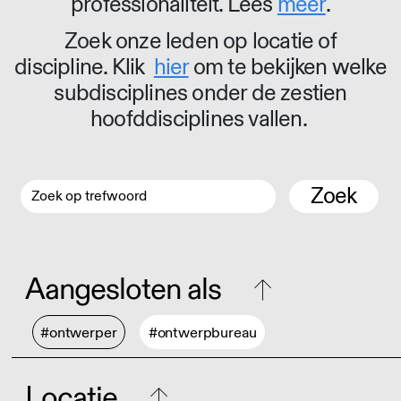
professionaliteit. Lees
meer
.
Zoek onze leden op locatie of
discipline. Klik
hier
om te bekijken welke
subdisciplines onder de zestien
hoofddisciplines vallen.
Zoek
Aangesloten als
#ontwerper
#ontwerpbureau
Locatie