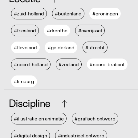
#zuid-holland
#buitenland
#groningen
#friesland
#drenthe
#overijssel
#flevoland
#gelderland
#utrecht
#noord-holland
#zeeland
#noord-brabant
#limburg
Discipline
#illustratie en animatie
#grafisch ontwerp
#digital design
#industrieel ontwerp