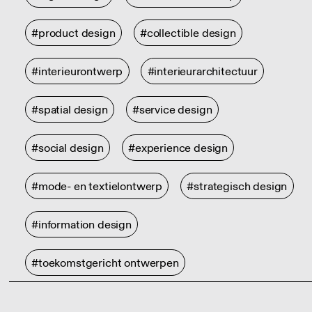
#product design
#collectible design
#interieurontwerp
#interieurarchitectuur
#spatial design
#service design
#social design
#experience design
#mode- en textielontwerp
#strategisch design
#information design
#toekomstgericht ontwerpen