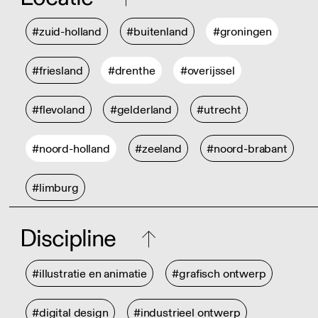
#zuid-holland
#buitenland
#groningen
#friesland
#drenthe
#overijssel
#flevoland
#gelderland
#utrecht
#noord-holland
#zeeland
#noord-brabant
#limburg
Discipline
#illustratie en animatie
#grafisch ontwerp
#digital design
#industrieel ontwerp