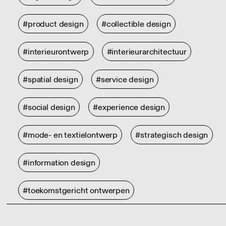
#product design
#collectible design
#interieurontwerp
#interieurarchitectuur
#spatial design
#service design
#social design
#experience design
#mode- en textielontwerp
#strategisch design
#information design
#toekomstgericht ontwerpen