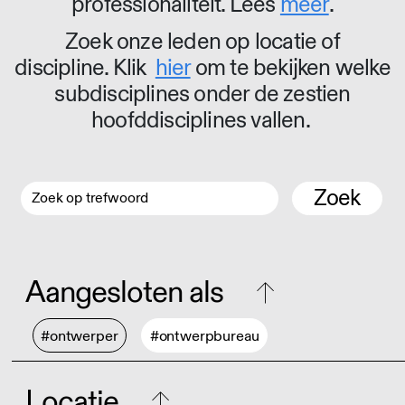
professionaliteit. Lees
meer
.
Zoek onze leden op locatie of
discipline. Klik
hier
om te bekijken welke
subdisciplines onder de zestien
hoofddisciplines vallen.
Zoek
Aangesloten als
#ontwerper
#ontwerpbureau
Locatie