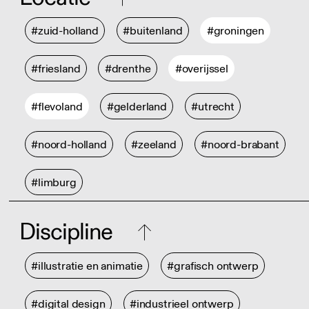
#zuid-holland
#buitenland
#groningen
#friesland
#drenthe
#overijssel
#flevoland
#gelderland
#utrecht
#noord-holland
#zeeland
#noord-brabant
#limburg
Discipline
#illustratie en animatie
#grafisch ontwerp
#digital design
#industrieel ontwerp