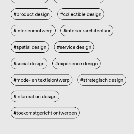
#product design
#collectible design
#interieurontwerp
#interieurarchitectuur
#spatial design
#service design
#social design
#experience design
#mode- en textielontwerp
#strategisch design
#information design
#toekomstgericht ontwerpen