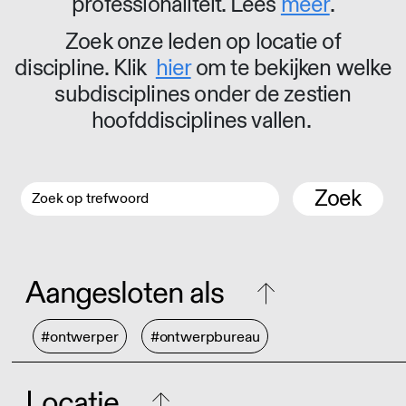
professionaliteit. Lees
meer
.
Zoek onze leden op locatie of
discipline. Klik
hier
om te bekijken welke
subdisciplines onder de zestien
hoofddisciplines vallen.
Zoek
Aangesloten als
#ontwerper
#ontwerpbureau
Locatie