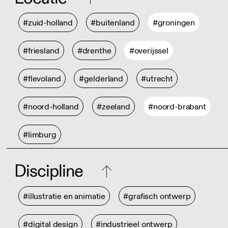
#zuid-holland
#buitenland
#groningen
#friesland
#drenthe
#overijssel
#flevoland
#gelderland
#utrecht
#noord-holland
#zeeland
#noord-brabant
#limburg
Discipline
#illustratie en animatie
#grafisch ontwerp
#digital design
#industrieel ontwerp