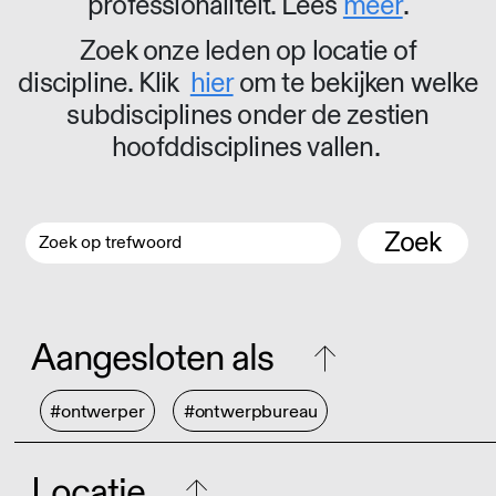
professionaliteit. Lees
meer
.
Zoek onze leden op locatie of
discipline. Klik
hier
om te bekijken welke
subdisciplines onder de zestien
hoofddisciplines vallen.
Zoek
Aangesloten als
#ontwerper
#ontwerpbureau
Locatie