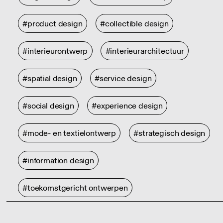
#product design
#collectible design
#interieurontwerp
#interieurarchitectuur
#spatial design
#service design
#social design
#experience design
#mode- en textielontwerp
#strategisch design
#information design
#toekomstgericht ontwerpen