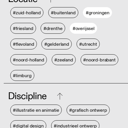
#zuid-holland
#buitenland
#groningen
#friesland
#drenthe
#overijssel
#flevoland
#gelderland
#utrecht
#noord-holland
#zeeland
#noord-brabant
#limburg
Discipline
#illustratie en animatie
#grafisch ontwerp
#digital design
#industrieel ontwerp