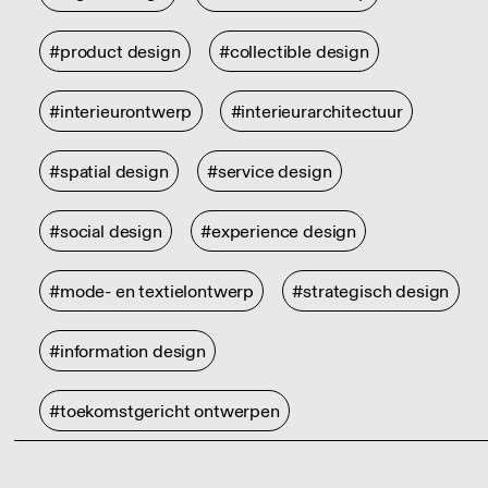
#product design
#collectible design
#interieurontwerp
#interieurarchitectuur
#spatial design
#service design
#social design
#experience design
#mode- en textielontwerp
#strategisch design
#information design
#toekomstgericht ontwerpen