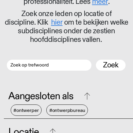
professionaliteit. Lees
meer
.
Zoek onze leden op locatie of
discipline. Klik
hier
om te bekijken welke
subdisciplines onder de zestien
hoofddisciplines vallen.
Zoek
Aangesloten als
#ontwerper
#ontwerpbureau
Locatie