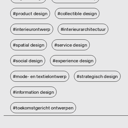
#product design
#collectible design
#interieurontwerp
#interieurarchitectuur
#spatial design
#service design
#social design
#experience design
#mode- en textielontwerp
#strategisch design
#information design
#toekomstgericht ontwerpen