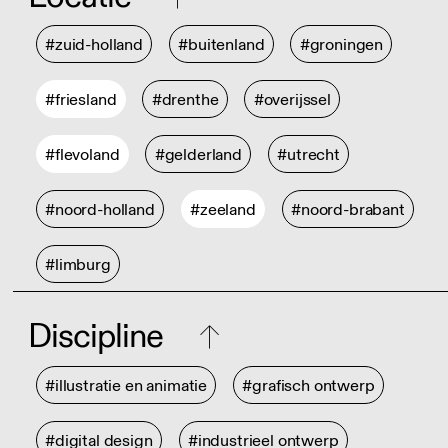
#zuid-holland
#buitenland
#groningen
#friesland
#drenthe
#overijssel
#flevoland
#gelderland
#utrecht
#noord-holland
#zeeland
#noord-brabant
#limburg
Discipline
#illustratie en animatie
#grafisch ontwerp
#digital design
#industrieel ontwerp