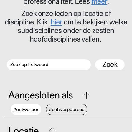
professionaliteit. Lees
meer
.
Zoek onze leden op locatie of
discipline. Klik
hier
om te bekijken welke
subdisciplines onder de zestien
hoofddisciplines vallen.
Zoek
Aangesloten als
#ontwerper
#ontwerpbureau
Locatie