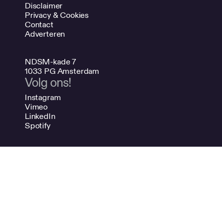
Disclaimer
Privacy & Cookies
Contact
Adverteren
NDSM-kade 7
1033 PG Amsterdam
Volg ons!
Instagram
Vimeo
LinkedIn
Spotify
020 624 47 48
info@bno.nl
Made by Dutch designers