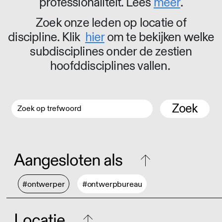
professionaliteit. Lees
meer
.
Zoek onze leden op locatie of
discipline. Klik
hier
om te bekijken welke
subdisciplines onder de zestien
hoofddisciplines vallen.
Zoek
Aangesloten als
#ontwerper
#ontwerpbureau
Locatie