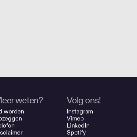
eer weten?
Volg ons!
d worden
Instagram
pzeggen
Vimeo
lofon
LinkedIn
sclaimer
Spotify