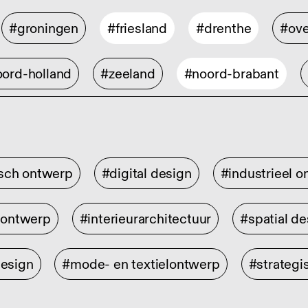
#groningen
#friesland
#drenthe
#ove
ord-holland
#zeeland
#noord-brabant
isch ontwerp
#digital design
#industrieel 
rontwerp
#interieurarchitectuur
#spatial de
design
#mode- en textielontwerp
#strategi