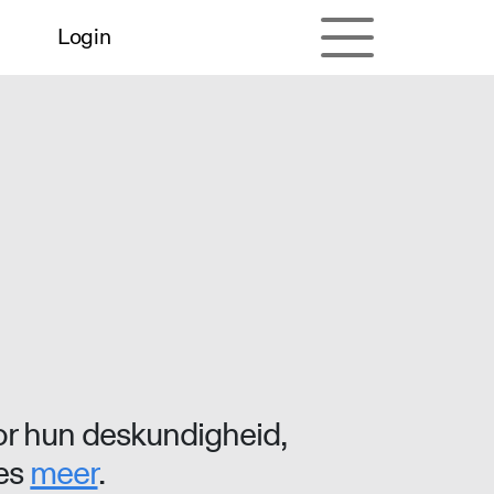
Login
r hun deskundigheid,
ees
meer
.