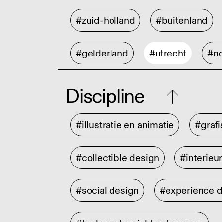
#zuid-holland
#buitenland
#gelderland
#utrecht
#no
Discipline
#illustratie en animatie
#graf
#collectible design
#interieu
#social design
#experience 