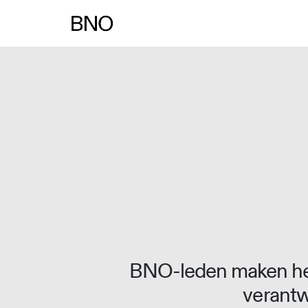
Overslaan naar inhoud
BNO-leden maken het
verantw