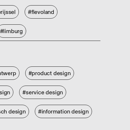
rijssel
#flevoland
#limburg
ontwerp
#product design
sign
#service design
sch design
#information design