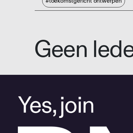
#toekomstgericht ontwerpen
Geen led