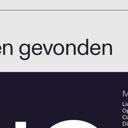
en gevonden
M
Li
O
Co
Di