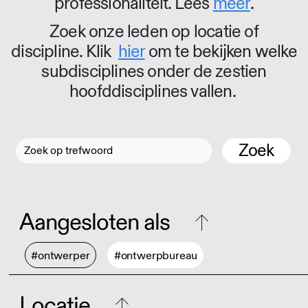
professionaliteit. Lees
meer
.
Zoek onze leden op locatie of
discipline. Klik
hier
om te bekijken welke
subdisciplines onder de zestien
hoofddisciplines vallen.
Zoek
Aangesloten als
#ontwerper
#ontwerpbureau
Locatie