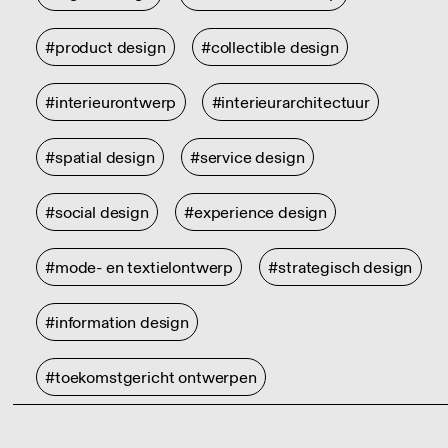
#product design
#collectible design
#interieurontwerp
#interieurarchitectuur
#spatial design
#service design
#social design
#experience design
#mode- en textielontwerp
#strategisch design
#information design
#toekomstgericht ontwerpen