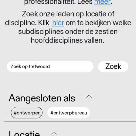
professionaliteit. Lees
meer
.
Zoek onze leden op locatie of
discipline. Klik
hier
om te bekijken welke
subdisciplines onder de zestien
hoofddisciplines vallen.
Zoek
Aangesloten als
#ontwerper
#ontwerpbureau
Locatie