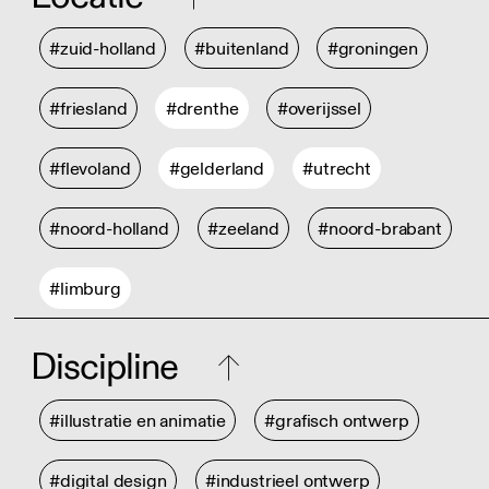
#zuid-holland
#buitenland
#groningen
#friesland
#drenthe
#overijssel
#flevoland
#gelderland
#utrecht
#noord-holland
#zeeland
#noord-brabant
#limburg
Discipline
#illustratie en animatie
#grafisch ontwerp
#digital design
#industrieel ontwerp