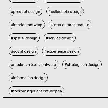
#product design
#collectible design
#interieurontwerp
#interieurarchitectuur
#spatial design
#service design
#social design
#experience design
#mode- en textielontwerp
#strategisch design
#information design
#toekomstgericht ontwerpen