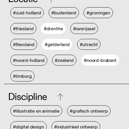
#zuid-holland
#buitenland
#groningen
#friesland
#drenthe
#overijssel
#flevoland
#gelderland
#utrecht
#noord-holland
#zeeland
#noord-brabant
#limburg
Discipline
#illustratie en animatie
#grafisch ontwerp
#digital design
#industrieel ontwerp