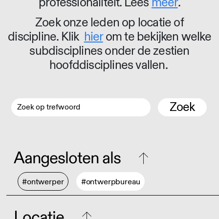
professionaliteit. Lees
meer
.
Zoek onze leden op locatie of
discipline. Klik
hier
om te bekijken welke
subdisciplines onder de zestien
hoofddisciplines vallen.
Zoek
Aangesloten als
#ontwerper
#ontwerpbureau
Locatie