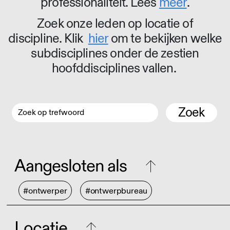
professionaliteit. Lees
meer
.
Zoek onze leden op locatie of
discipline. Klik
hier
om te bekijken welke
subdisciplines onder de zestien
hoofddisciplines vallen.
Zoek
Aangesloten als
#ontwerper
#ontwerpbureau
Locatie