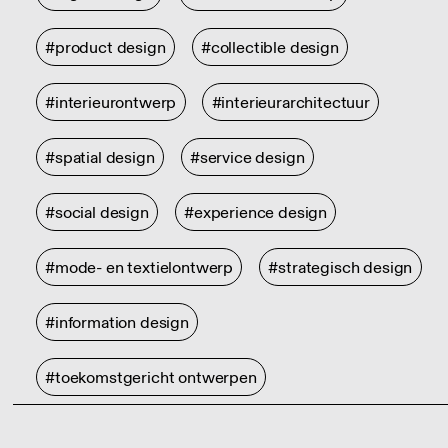
#product design
#collectible design
#interieurontwerp
#interieurarchitectuur
#spatial design
#service design
#social design
#experience design
#mode- en textielontwerp
#strategisch design
#information design
#toekomstgericht ontwerpen