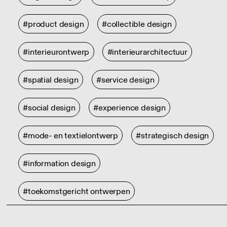
#product design
#collectible design
#interieurontwerp
#interieurarchitectuur
#spatial design
#service design
#social design
#experience design
#mode- en textielontwerp
#strategisch design
#information design
#toekomstgericht ontwerpen