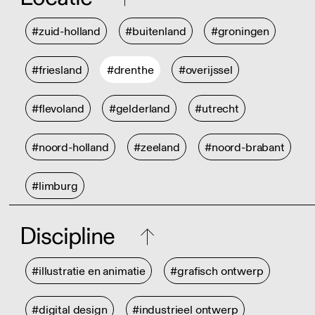
#zuid-holland
#buitenland
#groningen
#friesland
#drenthe
#overijssel
#flevoland
#gelderland
#utrecht
#noord-holland
#zeeland
#noord-brabant
#limburg
Discipline
#illustratie en animatie
#grafisch ontwerp
#digital design
#industrieel ontwerp