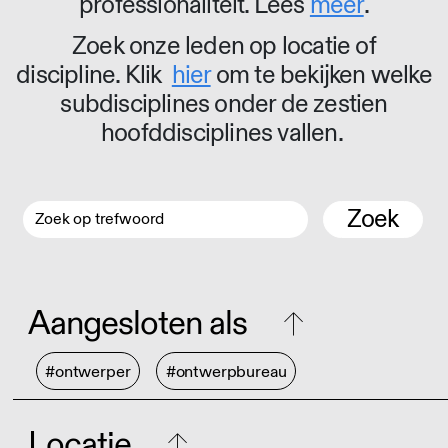
professionaliteit. Lees
meer
.
Zoek onze leden op locatie of
discipline. Klik
hier
om te bekijken welke
subdisciplines onder de zestien
hoofddisciplines vallen.
Zoek
Aangesloten als
#ontwerper
#ontwerpbureau
Locatie