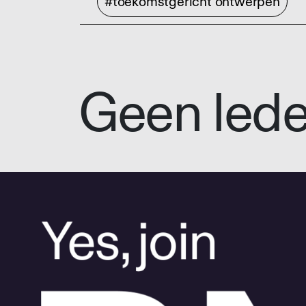
#toekomstgericht ontwerpen
Geen led