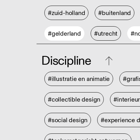
#zuid-holland
#buitenland
#gelderland
#utrecht
#no
Discipline
#illustratie en animatie
#graf
#collectible design
#interieu
#social design
#experience 