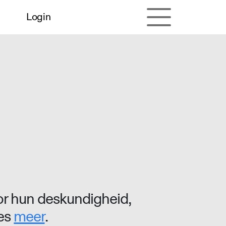
Login
r hun deskundigheid,
ees
meer
.