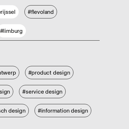
rijssel
#flevoland
#limburg
ontwerp
#product design
sign
#service design
sch design
#information design