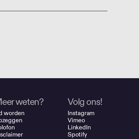
eer weten?
Volg ons!
d worden
Instagram
pzeggen
Vimeo
lofon
LinkedIn
sclaimer
Spotify