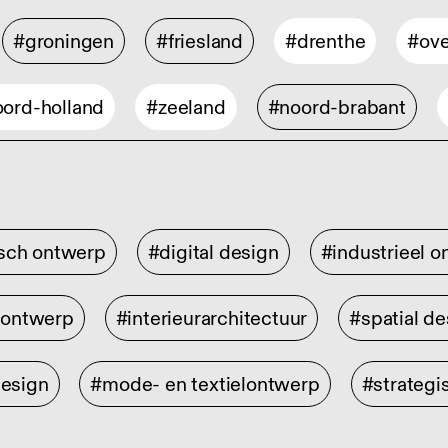
#groningen
#friesland
#drenthe
#ove
ord-holland
#zeeland
#noord-brabant
isch ontwerp
#digital design
#industrieel 
rontwerp
#interieurarchitectuur
#spatial de
design
#mode- en textielontwerp
#strategi