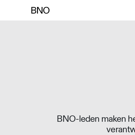
Overslaan naar inhoud
BNO-leden maken het
verantw