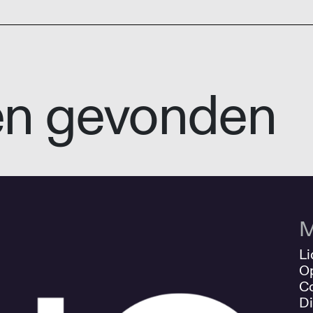
en gevonden
M
Li
O
Co
Di