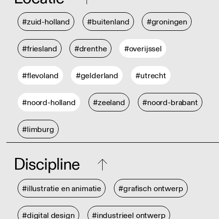
#zuid-holland
#buitenland
#groningen
#friesland
#drenthe
#overijssel
#flevoland
#gelderland
#utrecht
#noord-holland
#zeeland
#noord-brabant
#limburg
Discipline
#illustratie en animatie
#grafisch ontwerp
#digital design
#industrieel ontwerp