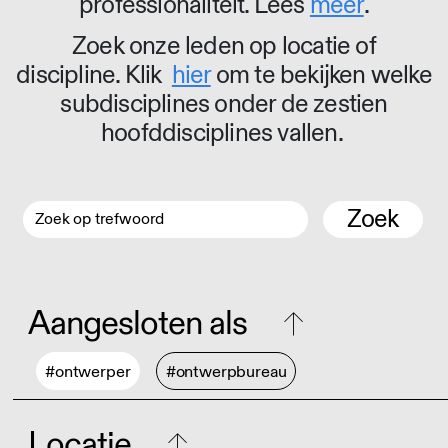
professionaliteit. Lees
meer
.
Zoek onze leden op locatie of
discipline. Klik
hier
om te bekijken welke
subdisciplines onder de zestien
hoofddisciplines vallen.
Zoek
Aangesloten als
#ontwerper
#ontwerpbureau
Locatie