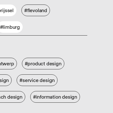
rijssel
#flevoland
#limburg
ontwerp
#product design
sign
#service design
sch design
#information design