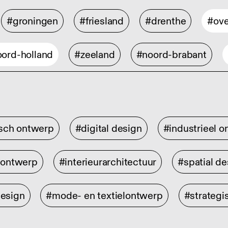
#groningen
#friesland
#drenthe
#ove
ord-holland
#zeeland
#noord-brabant
isch ontwerp
#digital design
#industrieel 
rontwerp
#interieurarchitectuur
#spatial de
design
#mode- en textielontwerp
#strategi