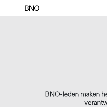
Overslaan naar inhoud
BNO-leden maken het
verantw