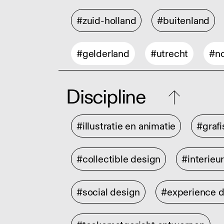
#zuid-holland
#buitenland
#gelderland
#utrecht
#no
Discipline
#illustratie en animatie
#graf
#collectible design
#interieu
#social design
#experience 