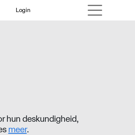
Login
r hun deskundigheid,
ees
meer
.