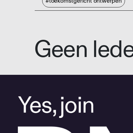
#toekomstgericht ontwerpen
Geen led