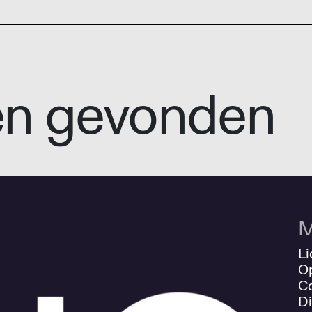
en gevonden
M
Li
O
Co
Di