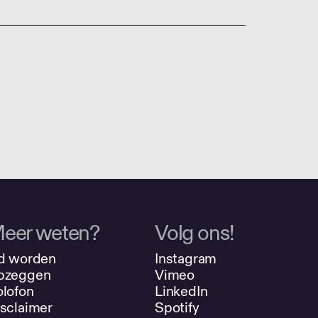
eer weten?
Volg ons!
d worden
Instagram
pzeggen
Vimeo
lofon
LinkedIn
sclaimer
Spotify