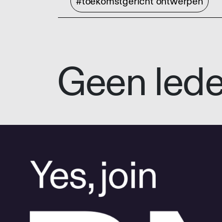
#toekomstgericht ontwerpen
Geen led