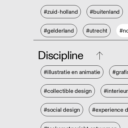
#zuid-holland
#buitenland
#gelderland
#utrecht
#no
Discipline
#illustratie en animatie
#graf
#collectible design
#interieu
#social design
#experience 