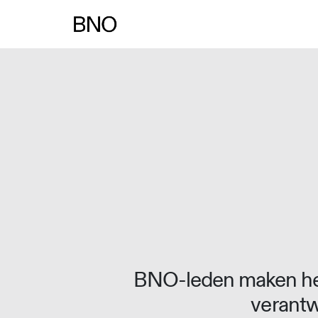
Overslaan naar inhoud
BNO-leden maken het
verantw