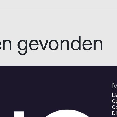
en gevonden
M
Li
O
Co
Di