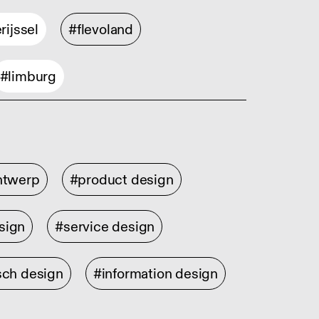
rijssel
#flevoland
#limburg
ontwerp
#product design
sign
#service design
sch design
#information design