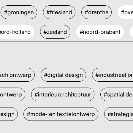
#groningen
#friesland
#drenthe
#ove
ord-holland
#zeeland
#noord-brabant
isch ontwerp
#digital design
#industrieel 
rontwerp
#interieurarchitectuur
#spatial de
design
#mode- en textielontwerp
#strategi