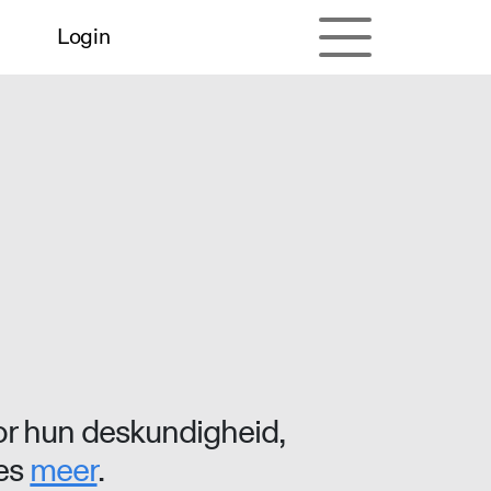
Login
r hun deskundigheid,
ees
meer
.