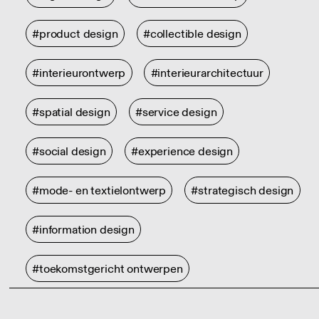
#product design
#collectible design
#interieurontwerp
#interieurarchitectuur
#spatial design
#service design
#social design
#experience design
#mode- en textielontwerp
#strategisch design
#information design
#toekomstgericht ontwerpen