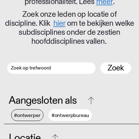
professionaliteit. Lees
meer
.
Zoek onze leden op locatie of
discipline. Klik
hier
om te bekijken welke
subdisciplines onder de zestien
hoofddisciplines vallen.
Zoek
Aangesloten als
#ontwerper
#ontwerpbureau
Locatie