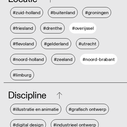
#zuid-holland
#buitenland
#groningen
#friesland
#drenthe
#overijssel
#flevoland
#gelderland
#utrecht
#noord-holland
#zeeland
#noord-brabant
#limburg
Discipline
#illustratie en animatie
#grafisch ontwerp
#digital design
#industrieel ontwerp