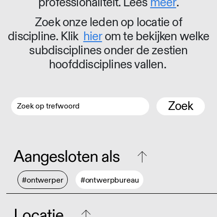
professionaliteit. Lees
meer
.
Zoek onze leden op locatie of
discipline. Klik
hier
om te bekijken welke
subdisciplines onder de zestien
hoofddisciplines vallen.
Zoek
Aangesloten als
#ontwerper
#ontwerpbureau
Locatie