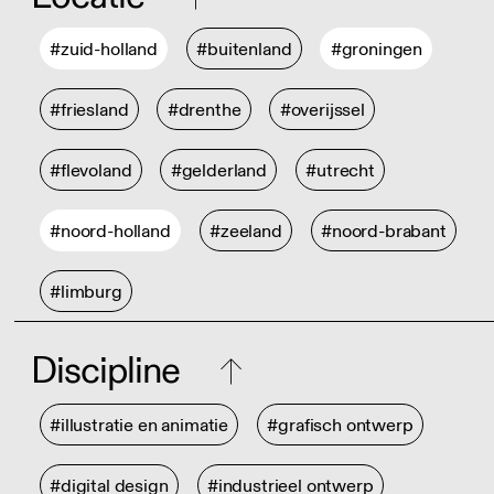
#zuid-holland
#buitenland
#groningen
#friesland
#drenthe
#overijssel
#flevoland
#gelderland
#utrecht
#noord-holland
#zeeland
#noord-brabant
#limburg
Discipline
#illustratie en animatie
#grafisch ontwerp
#digital design
#industrieel ontwerp