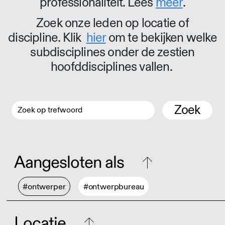
professionaliteit. Lees
meer
.
Zoek onze leden op locatie of
discipline. Klik
hier
om te bekijken welke
subdisciplines onder de zestien
hoofddisciplines vallen.
Zoek
Aangesloten als
#ontwerper
#ontwerpbureau
Locatie