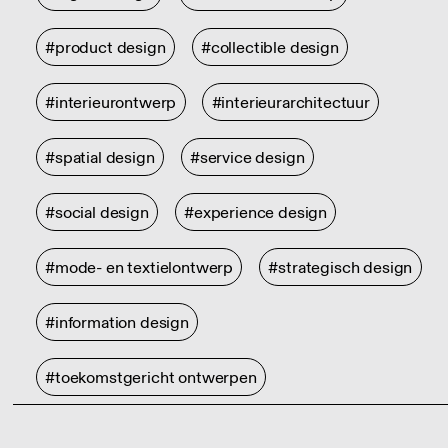
#product design
#collectible design
#interieurontwerp
#interieurarchitectuur
#spatial design
#service design
#social design
#experience design
#mode- en textielontwerp
#strategisch design
#information design
#toekomstgericht ontwerpen